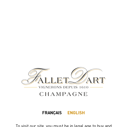
4% DISCOUNT FOR A MINIMUM ORDER OF 102 BOTTLES (75CL)
Privacy Policy
La présente politique de confidentialité décrit de quelle
manière l’Editeur utilise les données personnelles que
l’Utilisateur peut être amené à lui communiquer.
L’Editeur s’engage à assurer le meilleur niveau de
protection des données personnelles de ses Utilisateurs en
conformité avec les réglementations européennes et
françaises.
Nous sommes susceptibles de collecter des informations
vous concernant lorsque vous naviguez sur le Site ou dans
le cadre de l’exécution de nos prestations. Ces données
FRANÇAIS
ENGLISH
peuvent être fournies directement par vous ou collectées
automatiquement.
To visit our site, you must be in legal age to buy and