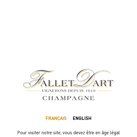
4% DE REMISE IMMÉDIATE DÈS 102 BOUTEILLES (75CL)
Politique de confidentialité
La présente politique de confidentialité décrit de quelle
manière l’Editeur utilise les données personnelles que
l’Utilisateur peut être amené à lui communiquer.
L’Editeur s’engage à assurer le meilleur niveau de
protection des données personnelles de ses Utilisateurs en
conformité avec les réglementations européennes et
françaises.
Nous sommes susceptibles de collecter des informations
vous concernant lorsque vous naviguez sur le Site ou dans
le cadre de l’exécution de nos prestations. Ces données
FRANÇAIS
ENGLISH
peuvent être fournies directement par vous ou collectées
automatiquement.
Pour visiter notre site, vous devez être en âge légal