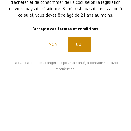
d’acheter et de consommer de l’alcool selon la législation
de votre pays de résidence. S’il n’existe pas de législation à
ce sujet, vous devez être âgé de 21 ans au moins.
Êtes-vous plutôt arômes biscuités ou briochés ?
J'accepte ces termes et conditions :
Pour vous accompagner pendant votre visite sur notre site
nous aimerions vous proposer quelques cookies.
NON
OUI
Nous les utilisons pour personnaliser le contenu et
analyser l’accès à notre site Web. Vous pouvez choisir si
vous n’acceptez que les cookies nécessaires au
L'abus d'alcool est dangereux pour la santé, à consommer avec
fonctionnement du site Web ou si vous souhaitez également
modération.
autoriser les cookies de suivi. Pour plus d’informations,
veuillez consulter notre
politique de confidentialité
.
ACCEPTER TOUS LES COOKIES
ACCEPTER UNIQUEMENT LES COOKIES NÉCESSAIRES